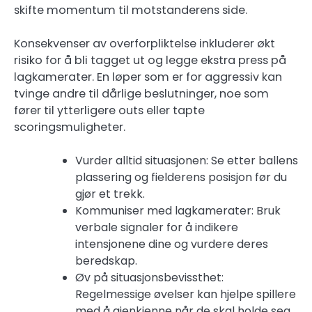
skifte momentum til motstanderens side.
Konsekvenser av overforpliktelse inkluderer økt
risiko for å bli tagget ut og legge ekstra press på
lagkamerater. En løper som er for aggressiv kan
tvinge andre til dårlige beslutninger, noe som
fører til ytterligere outs eller tapte
scoringsmuligheter.
Vurder alltid situasjonen: Se etter ballens
plassering og fielderens posisjon før du
gjør et trekk.
Kommuniser med lagkamerater: Bruk
verbale signaler for å indikere
intensjonene dine og vurdere deres
beredskap.
Øv på situasjonsbevissthet:
Regelmessige øvelser kan hjelpe spillere
med å gjenkjenne når de skal holde seg