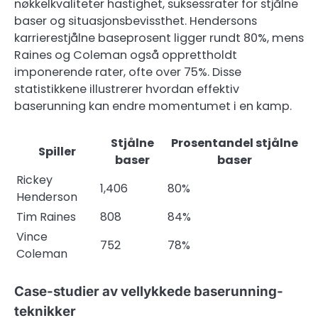
nøkkelkvaliteter hastighet, suksessrater for stjålne
baser og situasjonsbevissthet. Hendersons
karrierestjålne baseprosent ligger rundt 80%, mens
Raines og Coleman også opprettholdt
imponerende rater, ofte over 75%. Disse
statistikkene illustrerer hvordan effektiv
baserunning kan endre momentumet i en kamp.
Stjålne
Prosentandel stjålne
Spiller
baser
baser
Rickey
1,406
80%
Henderson
Tim Raines
808
84%
Vince
752
78%
Coleman
Case-studier av vellykkede baserunning-
teknikker