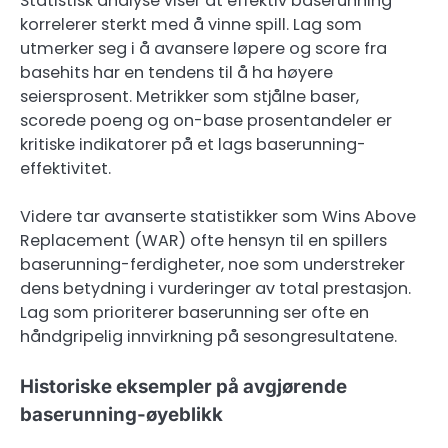
Statistisk analyse viser at effektiv baserunning
korrelerer sterkt med å vinne spill. Lag som
utmerker seg i å avansere løpere og score fra
basehits har en tendens til å ha høyere
seiersprosent. Metrikker som stjålne baser,
scorede poeng og on-base prosentandeler er
kritiske indikatorer på et lags baserunning-
effektivitet.
Videre tar avanserte statistikker som Wins Above
Replacement (WAR) ofte hensyn til en spillers
baserunning-ferdigheter, noe som understreker
dens betydning i vurderinger av total prestasjon.
Lag som prioriterer baserunning ser ofte en
håndgripelig innvirkning på sesongresultatene.
Historiske eksempler på avgjørende
baserunning-øyeblikk